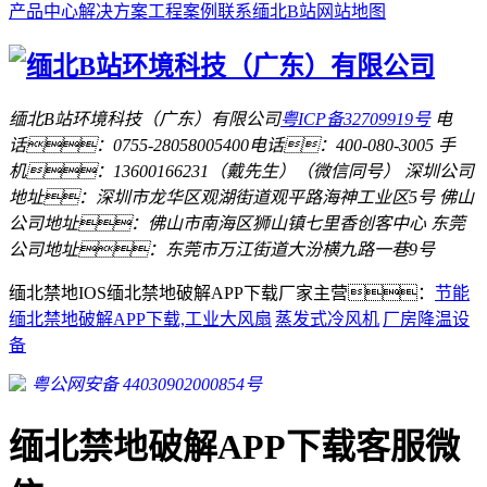
产品中心
解决方案
工程案例
联系缅北B站
网站地图
缅北B站环境科技（广东）有限公司
粤ICP备32709919号
电
话：0755-28058005
400电话：400-080-3005
手
机：13600166231（戴先生）（微信同号）
深圳公司
地址：深圳市龙华区观湖街道观平路海神工业区5号
佛山
公司地址：佛山市南海区狮山镇七里香创客中心
东莞
公司地址：东莞市万江街道大汾横九路一巷9号
缅北禁地IOS缅北禁地破解APP下载厂家主营：
节能
缅北禁地破解APP下载,工业大风扇
蒸发式冷风机
厂房降温设
备
粤公网安备 44030902000854号
缅北禁地破解APP下载客服微