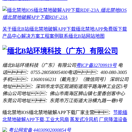
缅北禁地IOS
缅北禁地破解APP下载RDF-23A
关于缅北B站
缅北禁地破解APP下载
缅北禁地APP免费版下载
产品中心
解决方案
工程案例
联系缅北B站
网站地图
缅北B站环境科技（广东）有限公司
粤ICP备32709919号
电
话：0755-28058005
400电话：400-080-3005
手机：13600166231（戴先生）（微信同号）
深圳公司
地址：深圳市龙华区观湖街道观平路海神工业区5号
佛山公司地址：佛山市南海区狮山镇七里香创客中心
东莞公司地址：东莞市万江街道大汾横九路一巷9号
缅北禁地IOS缅北禁地破解APP下载厂家主营：
节能缅
北禁地破解APP下载,工业大风扇
蒸发式冷风机
厂房降温设备
粤公网安备 44030902000854号