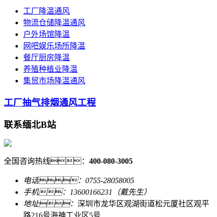
工厂降温通风
物流仓储降温通风
户外场馆降温
网吧娱乐场所降温
餐厅厨房降温
养殖种植业降温
集贸市场降温通风
工厂抽气排烟通风工程
联系缅北B站
全国咨询热线：
400-080-3005
电话：0755-28058005
手机：13600166231（戴先生）
地址：
深圳市龙华区观湖街道松元厦社区观平
路216号海神工业区5号