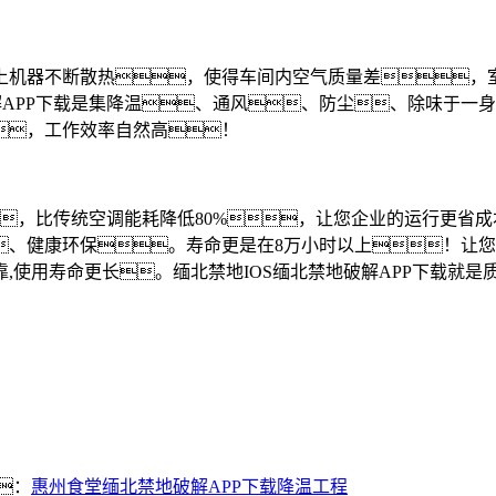
上机器不断散热，使得车间内空气质量差，
解APP下载是集降温、通风、防尘、除味于一
，工作效率自然高！
，比传统空调能耗降低
80%，让您企业的运行更省
、健康环保。寿命更是在8万小时以上！让您的
可靠,使用寿命更长。缅北禁地IOS缅北禁地破解APP下载就
：
惠州食堂缅北禁地破解APP下载降温工程