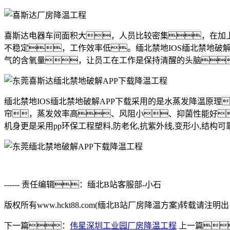
喜斯达电器车间面积大，人员比较密集，在加
不稳定，工作效率低。缅北禁地IOS缅北禁地破
气的含氧量，让员工在工作是保持清醒的头脑
缅北禁地IOS缅北禁地破解APP下载采用的是水蒸发降温原理
帘，蒸发效率高、风阻小、抑菌性能好
机身更是采用pp环保工程塑料,防老化,抗紫外线,变形小,结构
------ 责任编辑：缅北B站客服部
-小石
版权所有
www.
hckt88
.com(缅北B站厂房降温方案)转载请注明出
下一篇：
伟星深圳工业园厂房降温工程
上一篇