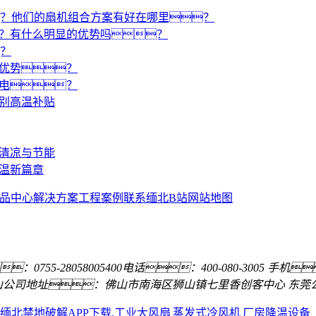
？他们的扇机组合方案有好在哪里？
？有什么明显的优势吗？
？
么优势？
省电？
告别高温补贴
来清凉与节能
降温新篇章
品中心
解决方案
工程案例
联系缅北B站
网站地图
：0755-28058005
400电话：400-080-3005
手机
山公司地址：佛山市南海区狮山镇七里香创客中心
东莞
缅北禁地破解APP下载,工业大风扇
蒸发式冷风机
厂房降温设备