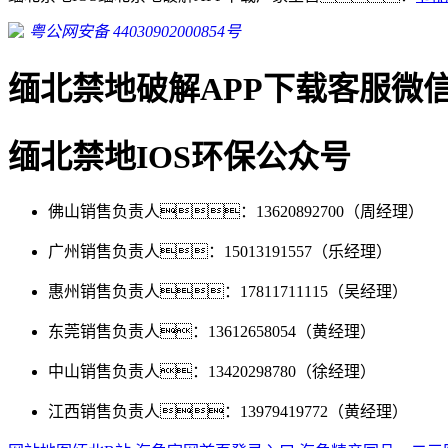
粤公网安备 44030902000854号
缅北禁地破解APP下载客服微
缅北禁地IOS环保公众号
佛山销售负责人：13620892700（周经理）
广州销售负责人：15013191557（乐经理）
惠州销售负责人：17811711115（吴经理）
东莞销售负责人：13612658054（黄经理）
中山销售负责人：13420298780（徐经理）
江西销售负责人：13979419772（黄经理）