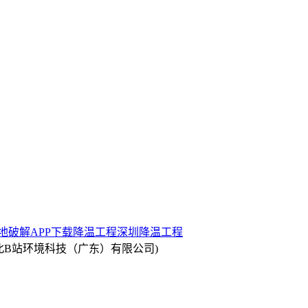
地破解APP下载降温工程
深圳降温工程
l.com(缅北B站环境科技（广东）有限公司)