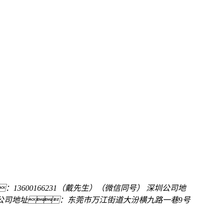
：13600166231（戴先生）（微信同号）
深圳公司地
公司地址：东莞市万江街道大汾横九路一巷9号