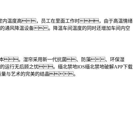
室内温度高，员工在里面工作时，由于高温情绪
身的通风降温设备。降温车间温度的同时还增加车间内空
成本。湿帘采用新一代抗菌、防藻、环保湿
运行无后顾之忧。缅北禁地IOS缅北禁地破解APP下载
是质量与艺术的完美的结晶。